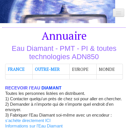
Accueil
Annuaire
Recherche
Eau Diamant - PMT - PI & toutes
Rencontres
technologies ADN850
Technologies
▼
FRANCE
OUTRE-MER
EUROPE
MONDE
Annuaire
RECEVOIR l'EAU
DIAMANT
Ventes
Toutes les personnes listées en distribuent.
1) Contacter quelqu'un près de chez soi pour aller en chercher.
2) Demander à n'importe qui de n'importe quel endroit d'en
Contact
envoyer.
3) Fabriquer l'Eau Diamant soi-même avec un encodeur :
s'achète directement ICI
Informations sur l'Eau Diamant