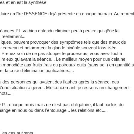
ées et en est la synthèse.
r, faire croître l'ESSENCE déjà présente en chaque humain. Autremen
nces P.I. va bien entendu éliminer peu à peu ce qui gêne la
éellement...
hysiques, peuvent provoquer des symptômes tels que des maux de
e cerveau et notamment la glande pinéale souvent fossilisée.....
. Prenez soin de ne pas stopper le processus, vous avez tout à
mieux qu'avant la séance... Le meilleur moyen pour que cela ne
 monodiète aux fruits frais ou poireaux cuits (sans sel ) en quantité s
 la crise d'élimination purificatrice.....
u des personnes qui avaient des flashes après la séance, des
 d'une situation à gérer... Me concernant, je ressens un changement
mots....
P.I. chaque mois mais ce n'est pas obligatoire, il faut parfois du
nge en nous ou dans l'entourage... les relations etc.....
les cas suivants :