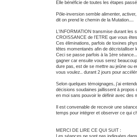
Elle bénéficie de toutes les étapes pass
Pôle-inversion semble alimenter, active
dit on prend le chemin de la Mutation....
L'INFORMATION transmise durant les séa
CROISSANCE de l'ETRE que vous êtes r
Ces éliminations, parfois de toxines p
têtes momentanés afin de décristalliser l
Ceci se passe parfois à la 1ère séance..
gagner car ensuite vous serez beaucoup 
dure pas, est de se mettre au jeûne ou en
vous voulez.. durant 2 jours pour accélérer
Selon quelques témoignages, j'ai entend
décisions soudaines jaillissent à propos
en moi sans pouvoir le définir avec des 
Il est convenable de recevoir une séance 
temps pour intégrer et observer ce qui cha
MERCI DE LIRE CE QUI SUIT :
Les séances ne sont pas indiquées dans 